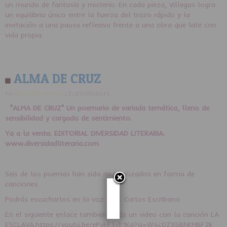
un mundo de fantasía y misterio. En cada pieza, Villegas logra
un equilibrio único entre la fuerza del trazo rápido y la
invitación a una pausa reflexiva frente a una obra que late con
vida propia.
ALMA DE CRUZ
Por
Maria Cruz Porras
| El 09/05/2024
"ALMA DE CRUZ" Un poemario de variada temática, lleno de
sensibilidad y cargado de sentimiento.
Ya a la venta. EDITORIAL DIVERSIDAD LITERARIA.
www.diversidadliteraria.com
Seis de los poemas han sido musicalizados en forma de
canciones.
Podrás escucharlos en la voz de J. Carlos Escribano
En el siguiente enlace también verás un video con la canción LA
ESCLAVA.https://youtu.be/ePykR3xB1Kg?si=W4c0ZXlj8hKMBF2k